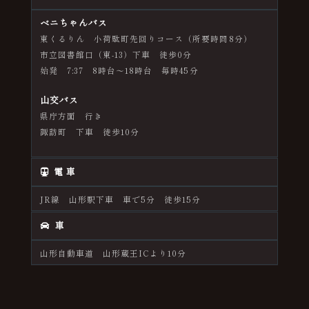
ベニちゃんバス
東くるりん 小荷駄町先回りコース（所要時間8分）
市立図書館口（東-13）下車 徒歩0分
始発 7:37 8時台～18時台 毎時45分
山交バス
県庁方面 行き
諏訪町 下車 徒歩10分
電 車
JR線 山形駅下車 車で5分 徒歩15分
車
山形自動車道 山形蔵王ICより10分