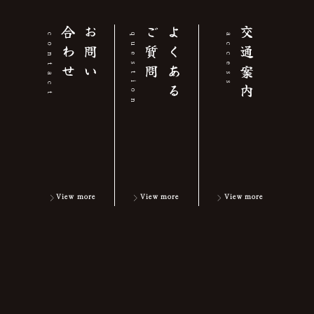
せ
お
問
い
合
わ
問
よ
く
あ
る
ご
質
交通案内
contact
question
access
View more
View more
View more