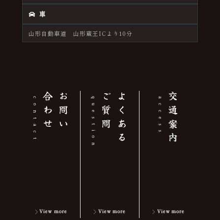
車
山形自動車道 山形蔵王ICより10分
せ
お
問
い
合
わ
問
よ
く
あ
る
ご
質
交通案内
contact
question
access
View more
View more
View more