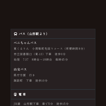
電話番号：023-622-9480
バス（山形駅より）
ベニちゃんバス
東くるりん 小荷駄町先回りコース（所要時間8分）
市立図書館口（東-13）下車 徒歩0分
始発 7:37 8時台～18時台 毎時45分
山交バス
県庁方面 行き
諏訪町 下車 徒歩10分
電 車
JR線 山形駅下車 車で5分 徒歩15分