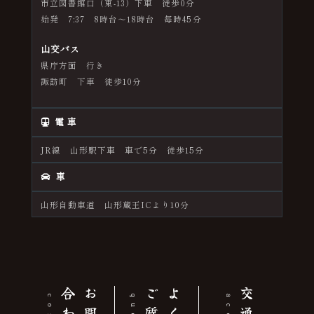
市立図書館口（東-13）下車 徒歩0分
始発 7:37 8時台～18時台 毎時45分
山交バス
県庁方面 行き
諏訪町 下車 徒歩10分
電 車
JR線 山形駅下車 車で5分 徒歩15分
車
山形自動車道 山形蔵王ICより10分