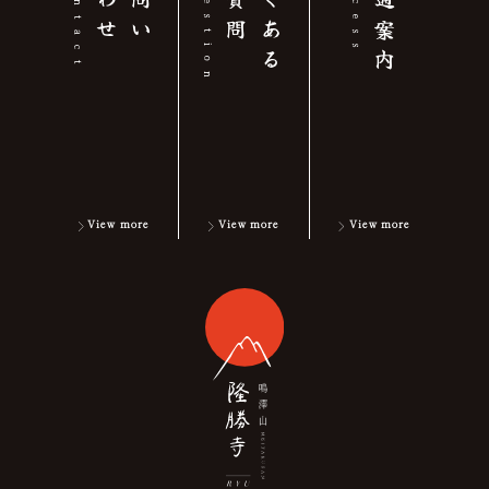
せ
お
問
い
合
わ
問
よ
く
あ
る
ご
質
交通案内
contact
question
access
View more
View more
View more