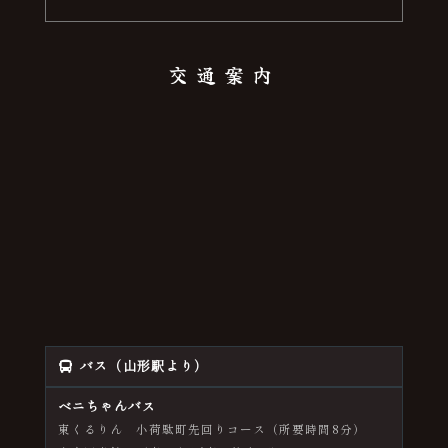
交通案内
バス（山形駅より）
ベニちゃんバス
東くるりん 小荷駄町先回りコース（所要時間8分）