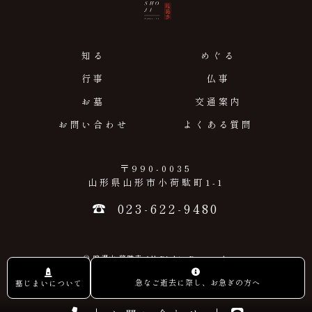
知る
めぐる
行事
仏事
お墓
交通案内
お問い合わせ
よくある質問
〒990-0035
山形県山形市小荷駄町1-1
023-622-9480
© 鳴澤山 隆勝寺 All Rights Reserved.
急なご逝去に際し、お急ぎの方へ
墓じまいについて