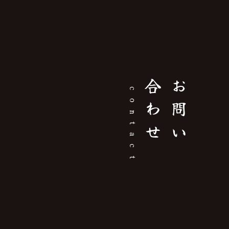
せ
お
問
い
合
わ
contact