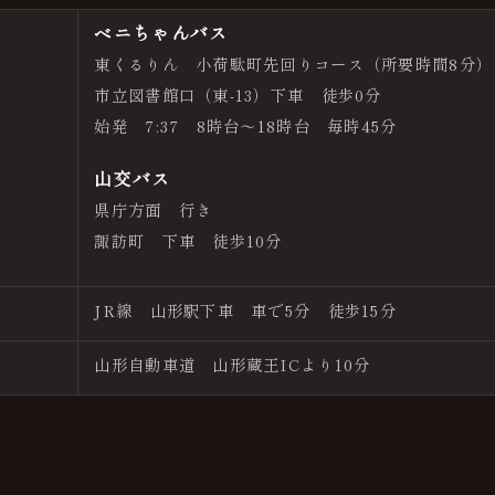
ベニちゃんバス
東くるりん 小荷駄町先回りコース（所要時間8分）
市立図書館口（東-13）下車 徒歩0分
始発 7:37 8時台～18時台 毎時45分
山交バス
県庁方面 行き
諏訪町 下車 徒歩10分
JR線 山形駅下車 車で5分 徒歩15分
山形自動車道 山形蔵王ICより10分