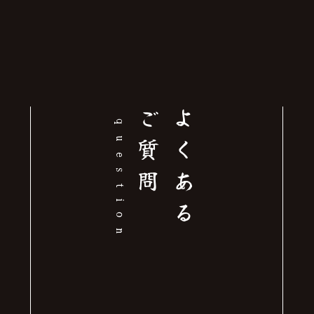
問
よ
く
あ
る
ご
質
question