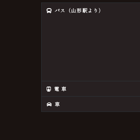
バス（山形駅より）
電 車
車