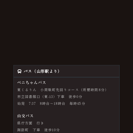
バス（山形駅より）
ベニちゃんバス
東くるりん 小荷駄町先回りコース（所要時間8分）
市立図書館口（東-13）下車 徒歩0分
始発 7:37 8時台～18時台 毎時45分
山交バス
県庁方面 行き
諏訪町 下車 徒歩10分