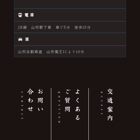
電 車
JR線 山形駅下車 車で5分 徒歩15分
車
山形自動車道 山形蔵王ICより10分
せ
お
問
い
合
わ
問
よ
く
あ
る
ご
質
交通案内
contact
question
access