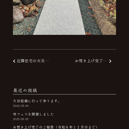
近隣住宅の火災について
お焚き上げ完了のご報告（１１月分まで）
投稿ナビゲーション
最近の投稿
大谷祖廟に行って参ります。
2026.05.06
寺フェスを開催しました
2025.08.05
お焚き上げ完了のご報告（令和６年１２月分まで）