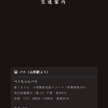
交通案内
バス（山形駅より）
ベニちゃんバス
東くるりん 小荷駄町先回りコース（所要時間8分）
市立図書館口（東-13）下車 徒歩0分
始発 7:37 8時台～18時台 毎時45分