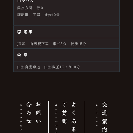
山交バス
県庁方面 行き
諏訪町 下車 徒歩10分
電 車
JR線 山形駅下車 車で5分 徒歩15分
車
山形自動車道 山形蔵王ICより10分
せ
お
問
い
合
わ
問
よ
く
あ
る
ご
質
交通案内
contact
question
access